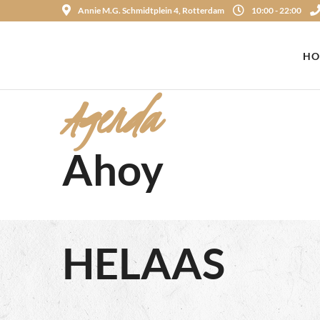
Annie M.G. Schmidtplein 4, Rotterdam
10:00 - 22:00
HO
Agenda
Ahoy
HELAAS